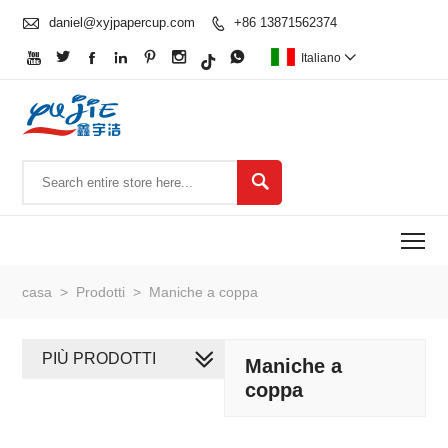

daniel@xyjpapercup.com
+86 13871562374








Italiano


To
casa
>
Prodotti
>
Maniche a coppa
PIÙ PRODOTTI
Maniche a
coppa