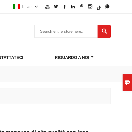







Italiano


TATTATECI
RIGUARDO A NOI
