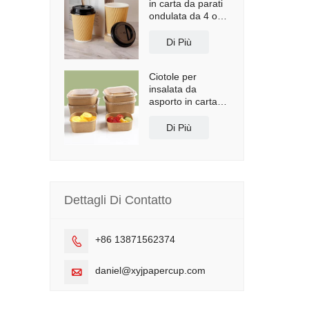
in carta da parati
ondulata da 4 oz,
8 oz, 10 oz, 12 oz,
16 oz, carta da
Di Più
parati Biocup
Ciotole per
insalata da
asporto in carta
kraft quadrata da
8 once
Di Più
Dettagli Di Contatto
+86 13871562374

daniel@xyjpapercup.com
