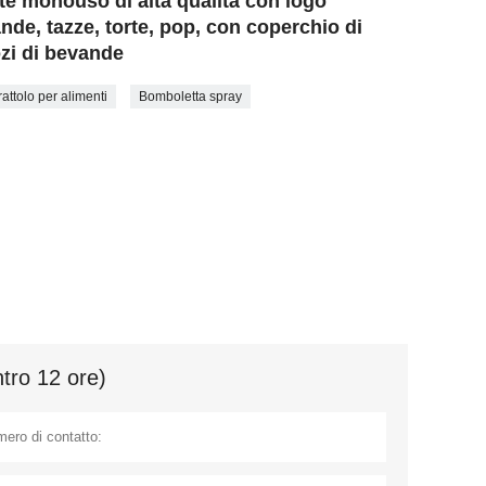
te monouso di alta qualità con logo
nde, tazze, torte, pop, con coperchio di
ozi di bevande
rattolo per alimenti
Bomboletta spray
ntro 12 ore)