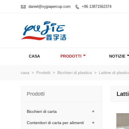

daniel@xyjpapercup.com
+86 13871562374

CASA
PRODOTTI
NOTIZIE
casa
>
Prodotti
>
Bicchieri di plastica
>
Lattine di plasti
Latt
Prodotti
+
Bicchieri di carta
+
Contenitori di carta per alimenti