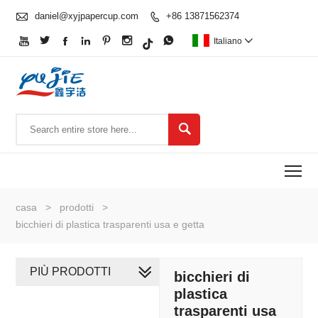

daniel@xyjpapercup.com
+86 13871562374








Italiano


To
casa
>
prodotti
>
bicchieri di plastica trasparenti usa e getta
PIÙ PRODOTTI
bicchieri di
plastica
trasparenti usa