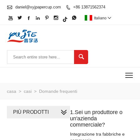

daniel@xyjpapercup.com
+86 13871562374








Italiano


To
casa
>
casi
>
Domande frequenti
1.Sei un produttore o
PIÙ PRODOTTI
un'azienda
commerciale?
Integrazione tra fabbriche e